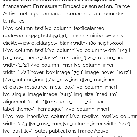
financement. En mesurant l’impact de son action, France
Active met la performance économique au coeur des
territoires.
[/vc_column_text][vc_column_text][calameo
code=001124445f1cbf49d3d3a mode=mini view=book
clickto=view clicktarget=_blank width=480 height=300]
[/vc_column_text][/vc_column][vc_column width="1/3"]
[vc_row_inner el_class="btn-sharing"][vc_column_inner
width="1/2"][/vc_column_inner][vc_column_inner
width="1/2"][hover_box image="798" image_hover="1017"]
[/vc_column_inner][/vc_row_inner][vc_row_inner
el_class="ressource_meta_box"][vc_column_inner]
[vc_single_image image="2813" img_size="medium"
alignment="center"][ressource_detail_sidebar
label_theme="Thèmatique"][/vc_column_inner]
[/vc_row_inner][/vc_column][/vc_row][vc_row][vc_colum
width="2/3"][vc_row_inner][vc_column_inner width="1/2"]
[vc_btn title="Toutes publications France Active"