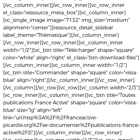
[/vc_column_inner][/vc_row_inner][vc_row_inner
el_class="ressource_meta_box"][vc_column_inner]
[vc_single_image image="7132" img_size="medium"
alignment="center"][ressource_detail_sidebar
label_theme="Thèmatique"][/vc_column_inner]
[/vc_row_inner][vc_row_inner][vc_column_inner
width="1/2"][vc_btn title="Télécharger" shape="square"
color="white" align="right" el_class="btn-download-files"]
[/vc_column_inner][vc_column_inner width="1/2"]
[vc_btn title="Commander" shape="square" color="vista-
blue" align="right"][/vc_column_inner][/vc_row_inner]
[/vc_column][/vc_row][vc_row][vc_column width="2/3"]
[vc_row_inner][vc_column_inner][vc_btn title="Toutes
publications France Active" shape="square" color="vista-
blue" size="lg" align="left"
link="url:http%3A%2F%2Ffranceactive-
picardie.org%2Fse-documenter%2Fpublications-france-
active%2F|||"][/vc_column_inner][/vc_row_inner]