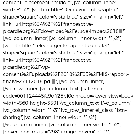
content_placement="middle"][vc_column_inner
width="1/2"][vc_btn title="Découvrir l'infographie"
shape="square" color="vista-blue" size="lg" align="left"
link="url:http%3A%2F%2Ffranceactive-
picardie.org%2Fdownload%2Fetude-impact2018|||"]
[/vc_column_inner][vc_column_inner width="1/2"]
[vc_btn title="Télécharger le rapport complet"
shape="square" color="vista-blue" size="lg" align="left"
link="url:http%3A%2F%2Ffranceactive-
picardie.org%2Fwp-
content%2Fuploads%2F2018%2F03%2FMIS-rapport-
finalVF27112018.pdf|||"][/vc_column_inner]
[/vc_row_inner][vc_column_text][calameo
code=001124445fc9dff25bf0e mode=viewer view=book
width=560 height=350][/vc_column_text][/vc_column]
[vc_column width="1/3"][vc_row_inner el_class="btn-
sharing"][vc_column_inner width="1/2"]
[/vc_column_inner][vc_column_inner width="1/2"]
[hover_box image="798" image_hover="1017"]