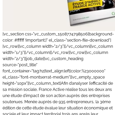
[vc_section css=".vc_custom_1508774798506{background-
color: #ffffff !important;}" el_class="section-file-download"]
[vc_row][vc_column width="2/3"][/vc_column][vc_column
width="1/3"][/vc_column][/vc_row][vc_row][vc_column
width="2/3"][job_date][vc_custom_heading
source="post_title"
font_container="tag:h2|text_align:left|color:%23000000"
el_class="font-montserrat-medium"][vc_empty_space
height="10px"][vc_column_text]Afin d’analyser l’efficacité de
sa mission sociale, France Active réalise tous les deux ans
une étude d’impact de son action auprès des entreprises
soutenues. Menée auprès de 935 entrepreneurs, la 3ème
édition de cette étude évalue leur situation économique et
sociale et leur impact territorial trois ans après leur