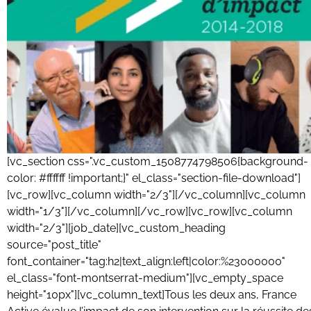
[vc_section css=".vc_custom_1508774798506{background-
color: #ffffff !important;}" el_class="section-file-download"]
[vc_row][vc_column width="2/3"][/vc_column][vc_column
width="1/3"][/vc_column][/vc_row][vc_row][vc_column
width="2/3"][job_date][vc_custom_heading
source="post_title"
font_container="tag:h2|text_align:left|color:%23000000"
el_class="font-montserrat-medium"][vc_empty_space
height="10px"][vc_column_text]Tous les deux ans, France