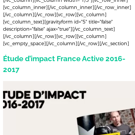
[/vc_column][vc_column width="1/3"][vc_row_inner]
[vc_column_inner][/vc_column_inner][/vc_row_inner]
[/vc_column][/vc_row][vc_row][vc_column]
[vc_column_text][gravityform id="5" title="false"
description="false" ajax="true"][/vc_column_text]
[/vc_column][/vc_row][vc_row][vc_column]
[vc_empty_space][/vc_column][/vc_row][/vc_section]
Étude d’impact France Active 2016-
2017